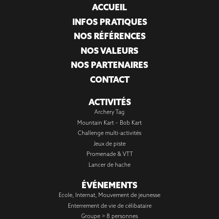
ACCUEIL
INFOS PRATIQUES
NOS RÉFÉRENCES
NOS VALEURS
NOS PARTENAIRES
CONTACT
ACTIVITÉS
Archery Tag
Mountain Kart – Bob Kart
Challenge multi-activités
Jeux de piste
Promenade & VTT
Lancer de hache
ÉVÉNEMENTS
Ecole, Internat, Mouvement de jeunesse
Enterrement de vie de célibataire
Groupe > 8 personnes