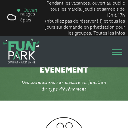
Pendant les vacances, ouvert au public
tous les mardis, jeudis et samedis de
Ouvert
nuages
13h à 17h
épars
(n'oubliez pas de réserver !!!) et tous les
jours sur demande en privatisation pour
les groupes.
Toutes les infos
Skip
to
ORGANISEZ
VOTRE
content
ÉVÉNEMENT
Des animations sur mesure en fonction
du type d'événement