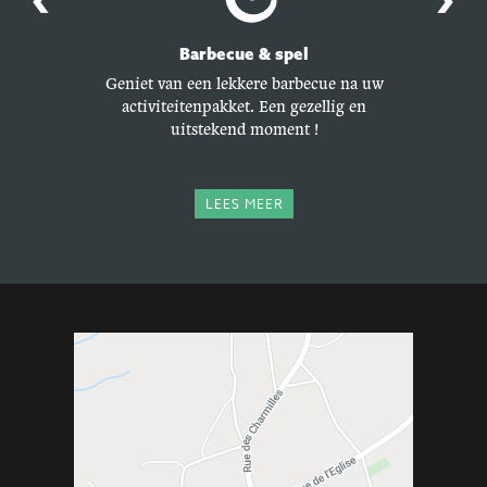
Barbecue & spel
Wand
ewaap jezelf
Geniet van een lekkere barbecue na uw
Ontd
el de beste
activiteitenpakket. Een gezellig en
wandel
uitstekend moment !
toeristisc
LEES MEER