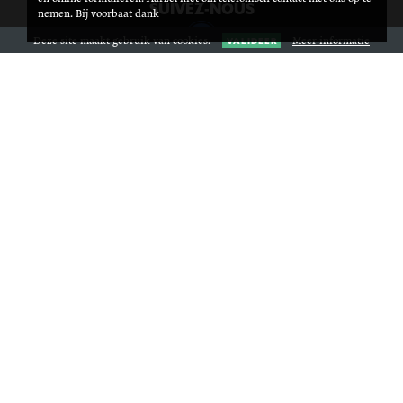
SUIVEZ-NOUS
nemen. Bij voorbaat dank
Deze site maakt gebruik van cookies.
Meer informatie
VALIDEER
HOME
PRAKTISCHE INFORMATIE
NOS RÉFÉRENCES
NOS VALEURS
CONTACT
ACTIVITEITEN
Archery Tag
Bob Kart
Multi-activiteitsuitdaging
Oriëntatie & speurtochten
Wandelen & mountainbiken
Bijl Gooien
EVENEMENTEN
Ecole, Internat, Mouvement de jeunesse