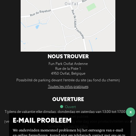
NOUS TROUVER
Fun Park Ovifat Ardenne
Rue de la Piste 1
4950
Ovifat
,
Belgique
Possibilité de parking devant l’entrée du site (au fond du chemin)
Toutes les infos pratiques
OUVERTURE
Ouvert
Tijdens de vakantie elke dinsdag, donderdag en zaterdag van 13.00 tot 17.00 uur
X
geopend voor het publiek
E-MAIL PROBLEEM
(vergeet niet te reserveren!!!) en op aanvraag elke dag voor privéactiviteiten voor
groepen.
Toutes les infos
We ondervinden momenteel problemen bij het ontvangen van e-mail
en online formulieren. Aarzel niet om telefonisch contact met ons op te